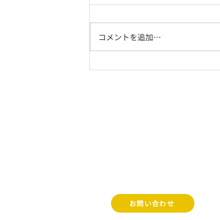
コメントを追加…
第２６回水戸料理教室（２０
２６年７月）
水戸学区まちづくり協議
〒520-3202 滋賀県湖南市西峰町
​湖南市市民学習交流センター内
（サンヒルズ甲西）
TEL 0748-75-8190 / FAX 074
お問い合わせ