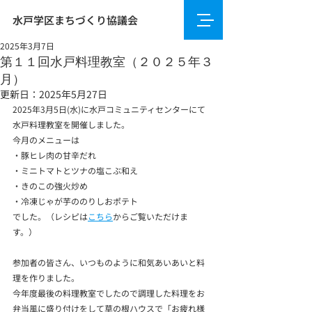
水戸学区まちづくり協議会
2025年3月7日
第１１回水戸料理教室（２０２５年３
月）
更新日：
2025年5月27日
2025年3月5日(水)に水戸コミュニティセンターにて
水戸料理教室を開催しました。
今月のメニューは
・
豚ヒレ肉の甘辛だれ
・
ミニトマトとツナの塩こぶ和え
・
きのこの強火炒め
・
冷凍じゃが芋ののりしおポテト
でした。（レシピは
こちら
からご覧いただけま
す。）
参加者の皆さん、いつものように和気あいあいと料
理を作りました。
今年度最後の料理教室でしたので調理した料理をお
弁当風に盛り付けをして草の根ハウスで「お疲れ様