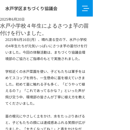
水戸学区まちづくり協議会
2025年6月20日
水戸小学校４年生によるさつま芋の苗
付けを行いました。
2025年6月16日(月）、晴れ渡る空の下、水戸小学校
の4年生たちが元気いっぱいにさつま芋の苗付けを行
いました。今回の体験活動は、まちづくり協議会環
境部のご協力とご指導のもとで実施されました。
学校近くの水戸菜園を使い、子どもたちは軍手をは
めてスコップを持ち、一生懸命に苗を植えていきま
した。初めて苗に触れる子も多く、「どうやって植
えるの？」「これであってるかな？」といった声が
飛び交う中、環境部の皆さんが丁寧に植え方を教え
てくださいました。
苗の根元にやさしく土をかけ、水をたっぷりあげる
と、子どもたちの顔には達成感あふれる笑顔が広が
りました。「大きくなってね！」と声をかけなが